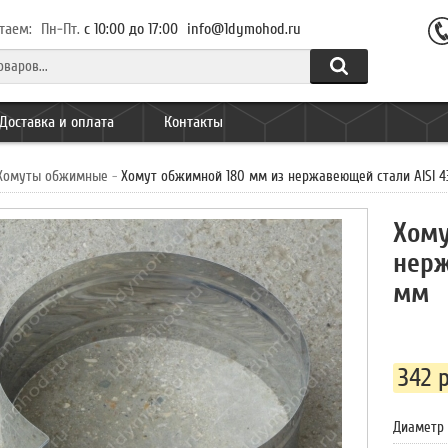
таем:
Пн-Пт.
с 10:00 до 17:00
info@1dymohod.ru
Доставка и оплата
Контакты
Хомуты обжимные
-
Хомут обжимной 180 мм из нержавеющей стали AISI 4
Хому
нерж
мм
342 р
Диаметр