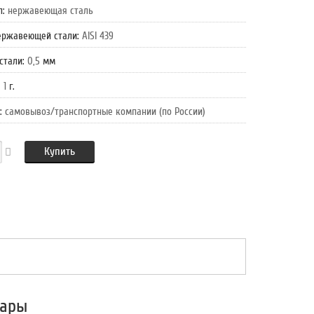
л
:
нержавеющая сталь
ержавеющей стали
:
AISI 439
стали
:
0,5
мм
:
1
г.
:
самовывоз/транспортные компании (по России)
Купить
вары