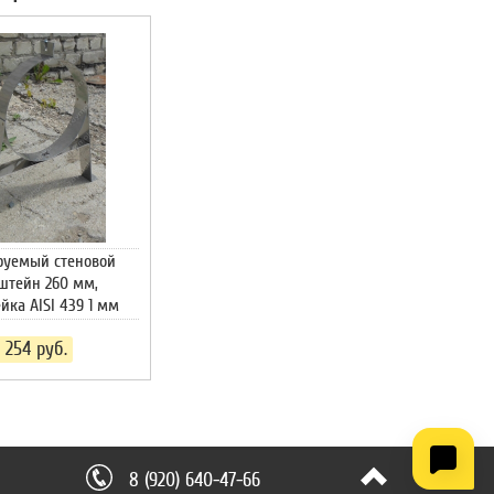
руемый стеновой
штейн 260 мм,
йка AISI 439 1 мм
1 254
руб.
8 (920) 640-47-66