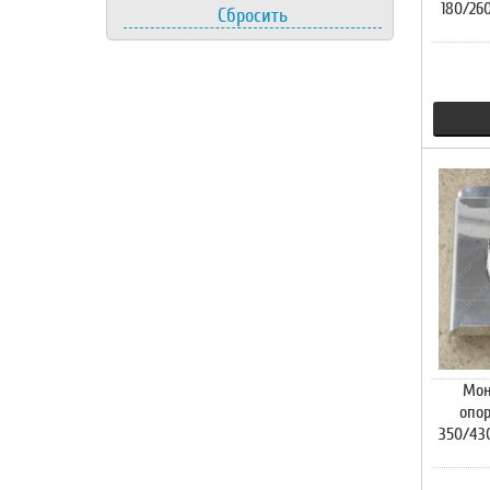
180/26
Сбросить
Мон
опо
350/43