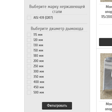
Выберите марку нержавеющей
Мон
стали
опо
115/20
AISI 439 (12Х17)
Выберите диаметр дымохода
115 мм
120 мм
130 мм
150 мм
180 мм
200 мм
250 мм
300 мм
350 мм
400 мм
450 мм
500 мм
Мон
опо